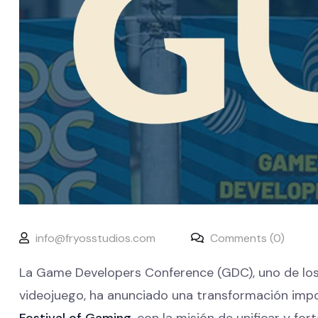
info@fryosstudios.com
Comments (0)
La Game Developers Conference (GDC), uno de los
videojuego, ha anunciado una transformación imp
Festival of Gaming
, con la misión de unificar y for