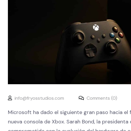
info@fryosstudios.com
Comments (0)
Microsoft ha dado el siguiente gran paso hacia el f
nueva consola de Xbox. Sarah Bond, la presidenta
comprometida con la evolución del hardware de c