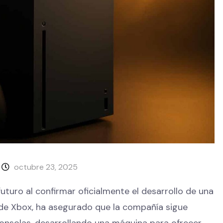
octubre 23, 2025
uturo al confirmar oficialmente el desarrollo de una
 de Xbox, ha asegurado que la compañía sigue
onsolas, desarrollando una máquina para ofrecer