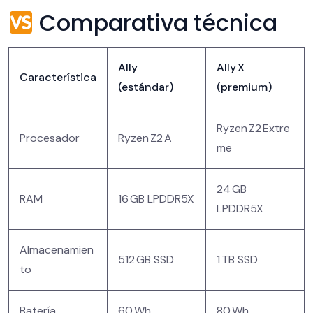
Comparativa técnica
Ally
Ally X
Característica
(estándar)
(premium)
Ryzen Z2 Extre
Procesador
Ryzen Z2 A
me
24 GB
RAM
16 GB LPDDR5X
LPDDR5X
Almacenamien
512 GB SSD
1 TB SSD
to
Batería
60 Wh
80 Wh