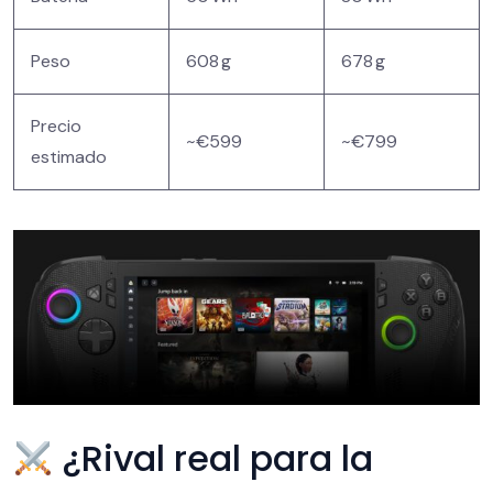
Peso
608 g
678 g
Precio
~€599
~€799
estimado
¿Rival real para la